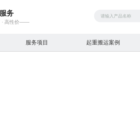
服务
 · 高性价——
服务项目
起重搬运案例
服务项目
吊车出租，叉车出租，装载机租赁
首页
>>
服务项目