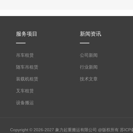
服务项目
新闻资讯
吊车租赁
公司新闻
随车吊租赁
行业新闻
装载机租赁
技术文章
叉车租赁
设备搬运
Copyright © 2026-2027 象力起重搬运有限公司 @版权所有
苏ICP备