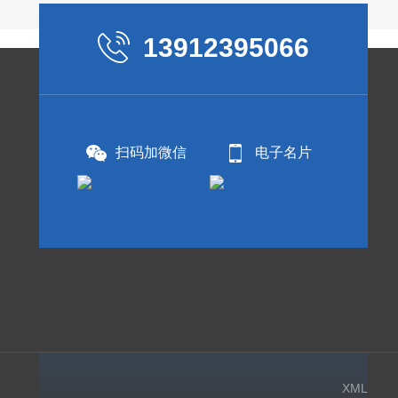
13912395066
扫码加微信
电子名片
XML