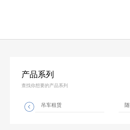
产品系列
查找你想要的产品系列
吊车租赁
随