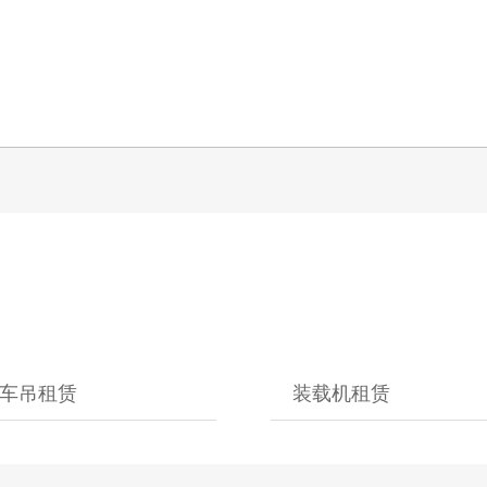
车吊租赁
装载机租赁