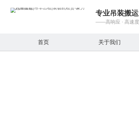
专业吊装搬运
——高响应 · 高速度
首页
关于我们