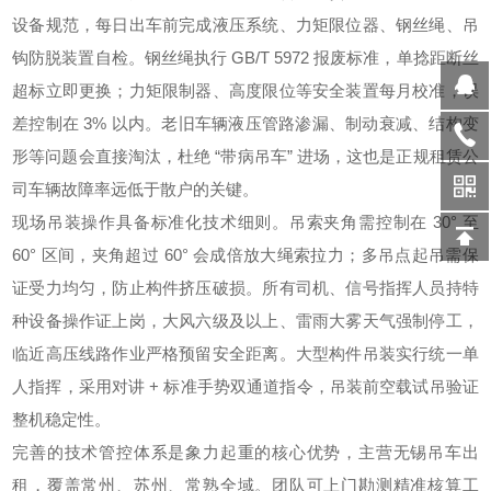
设备规范，每日出车前完成液压系统、力矩限位器、钢丝绳、吊
钩防脱装置自检。钢丝绳执行 GB/T 5972 报废标准，单捻距断丝
超标立即更换；力矩限制器、高度限位等安全装置每月校准，误
差控制在 3% 以内。老旧车辆液压管路渗漏、制动衰减、结构变
形等问题会直接淘汰，杜绝 “带病吊车” 进场，这也是正规租赁公
司车辆故障率远低于散户的关键。
现场吊装操作具备标准化技术细则。吊索夹角需控制在 30° 至
60° 区间，夹角超过 60° 会成倍放大绳索拉力；多吊点起吊需保
证受力均匀，防止构件挤压破损。所有司机、信号指挥人员持特
种设备操作证上岗，大风六级及以上、雷雨大雾天气强制停工，
临近高压线路作业严格预留安全距离。大型构件吊装实行统一单
人指挥，采用对讲 + 标准手势双通道指令，吊装前空载试吊验证
整机稳定性。
完善的技术管控体系是象力起重的核心优势，主营无锡吊车出
租，覆盖常州、苏州、常熟全域。团队可上门勘测精准核算工