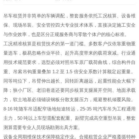
吊车租赁并非简单的车辆调配，整套服务依托工况核算、设备维
保、现场吊装、安全管控四大专业技术体系，直接决定施工安全
与作业效率，也是区分正规服务商与零散个体户的核心标准。
工况精准核算是租赁技术的第一道门槛。多数客户仅依靠重物重
量选车，极易忽略作业半径、起升高度带来的载荷衰减。行业通
用技术规范要求，选型必须对照吊车原厂载荷曲线，综合构件自
重、吊索吊钩重量叠加 1.2 至 1.5 倍安全系数计算额定起重量。
同等吨位下，吊臂伸出越长、回转距离越远，起重性能会大幅下
降；狭小厂区、老旧巷道还要同步核算支腿展开空间、地面承载
力，软土地基必须铺设钢板分散支腿压力，规避整机倾覆风险。
8-16 吨随车吊适配窄场地短途转运，25-35 吨汽车吊为工程通用
主力，50 吨以上车型需配套配重、副臂完成高空重型吊装，整套
测算需要专业人员现场勘测出具方案。
设备全周期维保技术保障稳定作业。合规租赁企业严格遵循特种