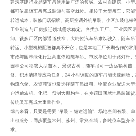
建筑基建行业是随车吊使用最广泛的领域。农村自建房、小型
都可依靠随车吊完成装卸与高空就位。相较于大型吊车，它能
转运成本，装修门店招牌、高层空调外机吊装、小区加装电梯
工业制造与厂房搬迁领域需求稳定。各类加工厂、工业园区
卸。很多厂区内部通道狭窄，大吨位汽车吊难以驶入，随车吊
转运、小型机械配送都离不开它，也是本地工厂长期合作的常
市政与园林绿化行业高度依赖随车吊。市政单位用于路灯杆、
园林公司移栽大型苗木、景观古树，随车吊可一边运输树苗
修、积水清障等应急任务，24 小时调度的随车吊能快速到场
物流仓储、农资商贸也常选择随车吊出租。物流企业配送大型
户运输农机、化肥、预制大棚构件，在乡镇田间就地吊装卸货
传统叉车完成大重量作业。
综合来看，只要是需要 “吊装 + 短途运输”、场地空间有限
出租服务，同步覆盖常州、苏州、常熟全域，多吨位车型齐全
求。