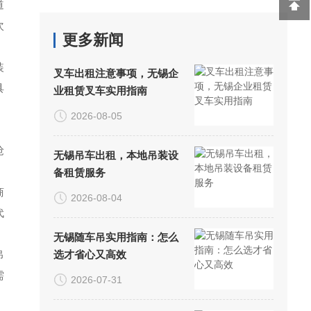
道
次
更多新闻
装
叉车出租注意事项，无锡企
具
业租赁叉车实用指南
2026-08-05
；
抢
无锡吊车出租，本地吊装设
备租赁服务
商
2026-08-04
代
无锡随车吊实用指南：怎么
吊
选才省心又高效
需
2026-07-31