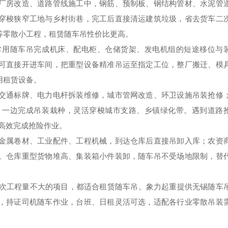
厂房改造、道路管线施工中，钢筋、预制板、钢结构管材、水泥管
穿梭狭窄工地与乡村街巷，完工后直接清运建筑垃圾，省去货车二
等零散小工程，租赁随车吊性价比更高。
常用随车吊完成机床、配电柜、仓储货架、发电机组的短途移位与
可直接开进车间，把重型设备精准吊运至指定工位，整厂搬迁、模
用租赁设备。
交通标牌、电力电杆拆装维修，城市管网改造、环卫设施吊装抢修
，一边完成吊装栽种，灵活穿梭城市支路、乡镇绿化带。遇到道路
，高效完成抢险作业。
金属卷材、工业配件、工程机械，到达仓库后直接吊卸入库；农资
。仓库重型货物堆高、集装箱小件装卸，随车吊不受场地限制，替
、单次工程量不大的项目，都适合租赁随车吊。象力起重提供无锡随车
，持证司机随车作业，台班、日租灵活可选，适配各行业零散吊装