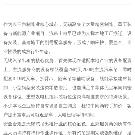
作为长三角制造业核心城市，无锡聚集了大量精密制造、重工装
备与新能源产业项目，汽吊出租早已成为支撑本地工厂搬迁、设
备安装、基建施工的刚需配套服务，形成了响应快、覆盖全、专
业性强的成熟行业生态。
无锡汽吊出租的核心优势，首先体现在适配本地产业的设备配置
上。主流服务商的设备梯队覆盖25吨到200吨主流汽车吊，同时
配套3-15吨叉车、折臂吊、随车吊等辅助设备，既能承接建材装
卸、小型钢架安装这类零散杂活，也能满足半导体无尘车间精密
设备移位、重型发电机组吊装就位这类高精度要求的特殊场景。
不少本地企业坚持自有设备自主调度，杜绝中间商转手加价，客
户提出需求后可就近派车，大幅压缩等待时间。
安全合规是无锡汽吊出租行业的核心底色。正规服务商的所有作
业人员均持有特种作业操作证，所有汽吊定期完成强制维保，足