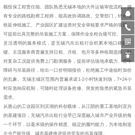
额投保工程责任险。团队熟悉无锡本地的大件运输审批流程，拥
有专业的路线勘察工程师，能高效协调路政、交警部门，针对地
铁延伸线施工、产业园区扩建这类对安全审核要求严格的项目，
可提前出具完整的吊装施工方案，保障作业全程合规可控。
灵活透明的服务模式，是无锡汽吊出租行业积累本地口碑的关
键。主流服务商普遍支持日租、月租、包月等多种租期选择，针
对复杂工况提供免费上门勘测服务，提前评估场地承载力、空中
障碍与吊装路径，给出一口价明细报价，杜绝施工中途临时加价
的乱象。无锡主城区范围内普遍承诺1-2小时快速到场，7×24小
时应急响应机制，可随时处理设备抢修、突发抢险类的紧急吊装
需求。
从惠山的工业园区到滨湖的科创载体，从江阴的重工基地到宜兴
的基建项目，无锡汽吊出租行业早已深度融入城市产业升级的每
一个环节，以毫米级的操作精度、稳定的履约能力，为本地制造
企业产能升级、城市基建推进提供坚实的吊装保障。