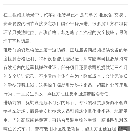
在工程施工场景中，汽车吊租赁早已不是简单的“租设备”交易，
安全管控的细节直接决定项目能否平稳推进。很多施工方在租赁
环节只关注吨位、台班价格，却忽略了全流程的安全校验，最终
埋下事故隐患。
租赁前的资质核验是第一道防线。正规服务商必须提供设备的年
度检测合格证明、特种设备使用登记证，所有随车司机必须持有
有效期内的起重机械作业证，部分项目还要求司机提供近三个月
的安全培训记录。不少零散个体车主为了降低成本，会让无资质
的学徒顶替上岗，这类操作极易引发斜拉歪吊、超载作业等违规
行为，一旦发生事故，承租方往往要承担连带赔偿责任。
进场前的工况勘查是必不可少的环节。专业的租赁服务商不会直
接派车进场，而是先安排技术人员到现场测量作业半径、地面承
重、周边高压线路距离，再结合吊装重物的重量，精准匹配对应
吨位的汽车吊。曾有老旧小区改造项目，施工方图便宜租了8吨